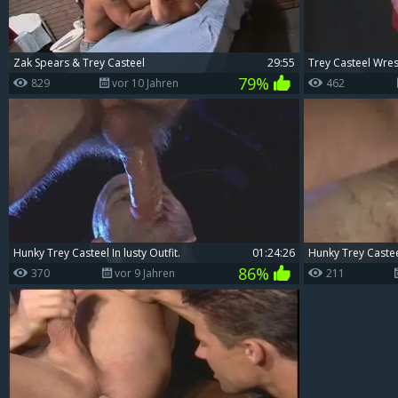
Zak Spears & Trey Casteel
29:55
Trey Casteel Wres
79%
829
vor 10 Jahren
462
Hunky Trey Casteel In lusty Outfit.
01:24:26
Hunky Trey Castee
86%
370
vor 9 Jahren
211