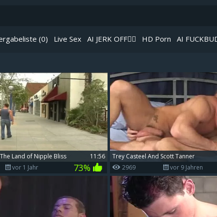
ergabeliste
(0)
Live Sex
AI JERK OFF🏳️‍🌈
HD Porn
AI FUCKBU
 das
Icon bei einem deiner Lieblingsvideos klickst.
n The Land of Nipple Bliss
11:56
Trey Casteel And Scott Tanner
73%
vor 1 Jahr
2969
vor 9 Jahren