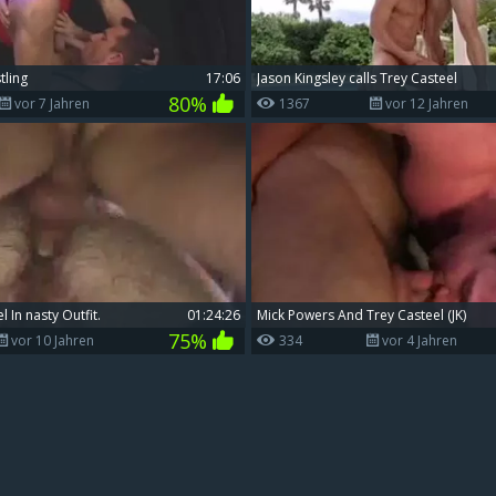
tling
17:06
Jason Kingsley calls Trey Casteel
80%
vor 7 Jahren
1367
vor 12 Jahren
l In nasty Outfit.
01:24:26
Mick Powers And Trey Casteel (JK)
75%
vor 10 Jahren
334
vor 4 Jahren