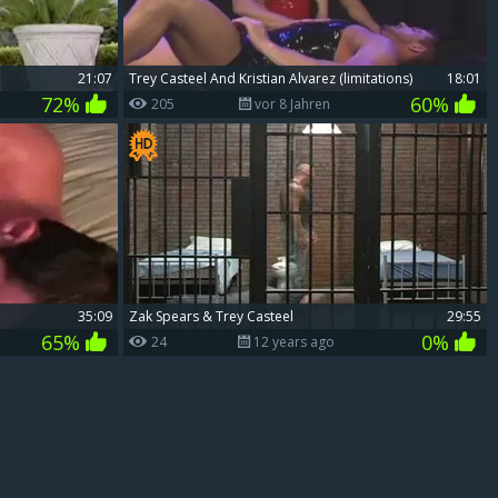
21:07
Trey Casteel And Kristian Alvarez (limitations)
18:01
72%
60%
205
vor 8 Jahren
35:09
Zak Spears & Trey Casteel
29:55
65%
0%
24
12 years ago