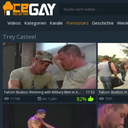
Videos
Kategorien
Kanäle
Pornostars
Geschichte
Wied
Trey Casteel
Wiedergabeliste
Ihr playlist ist derzeit leer. Füge Galerien zu der Playlist hinzu, indem du auf
Falcon Studios: Rimming with Military Men in Action
11:52
Falcon Studios: I
82%
11768
vor 1 Jahr
7091