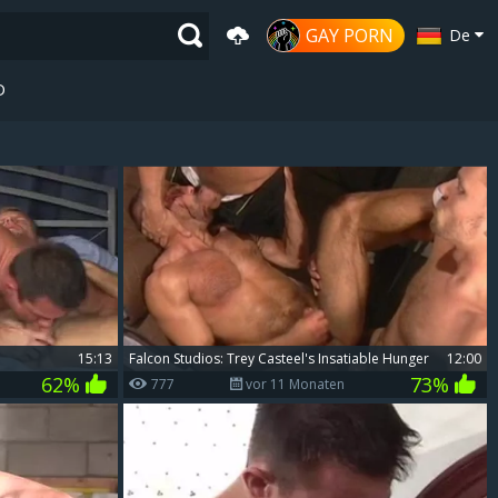
GAY PORN
De
D
15:13
Falcon Studios: Trey Casteel's Insatiable Hunger
12:00
62%
73%
777
vor 11 Monaten