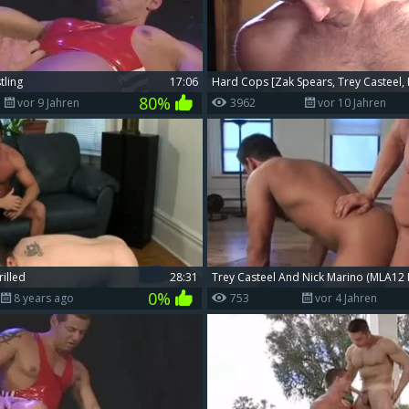
tling
17:06
Hard Cops [Zak Spears, Trey Casteel,
80%
vor 9 Jahren
3962
vor 10 Jahren
rilled
28:31
Trey Casteel And Nick Marino (MLA12 
0%
8 years ago
753
vor 4 Jahren