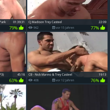
 Park
01:39:31
CJ Madison Trey Casteel
22:09
79%
77%
962
vor 15 Jahren
P3)
45:18
CB - Nick Marino & Trey Casteel
19:13
63%
76%
408
vor 12 Jahren