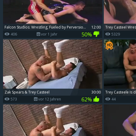
Falcon Studios: Wrestling, Fueled by Perversion and Tattoos
12:00
Trey Casteel Wres
50%
406
vor 1 Jahr
5329
Zak Spears & Trey Casteel
30:00
Trey Casteele Is d
62%
573
vor 12 Jahren
44