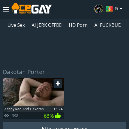
Pt
Live Sex
AI JERK OFF🏳️‍🌈
HD Porn
AI FUCKBUD
Dakotah Porter
Lista de reprodução
A sua lista de reprodução está vazia. Adicione galerias à sua playlist
clicando no ícone
nos seus vídeos favoritos.
Ashby Red And Dakotah Porter
15:24
63%
1398